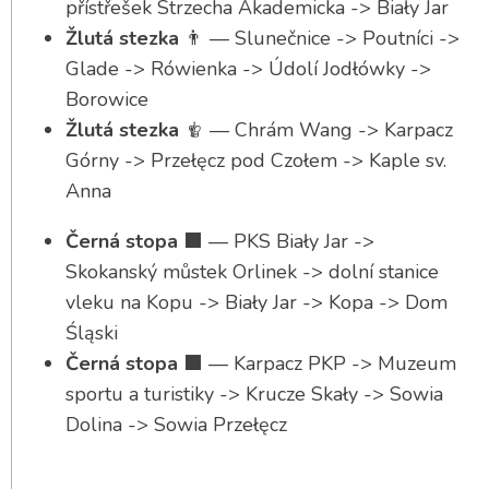
přístřešek Strzecha Akademicka -> Biały Jar
Žlutá stezka
👨 — Slunečnice -> Poutníci ->
Glade -> Rówienka -> Údolí Jodłówky ->
Borowice
Žlutá stezka
🨀 — Chrám Wang -> Karpacz
Górny -> Przełęcz pod Czołem -> Kaple sv.
Anna
Černá stopa
⬛ — PKS Biały Jar ->
Skokanský můstek Orlinek -> dolní stanice
vleku na Kopu -> Biały Jar -> Kopa -> Dom
Śląski
Černá stopa
⬛ — Karpacz PKP -> Muzeum
sportu a turistiky -> Krucze Skały -> Sowia
Dolina -> Sowia Przełęcz