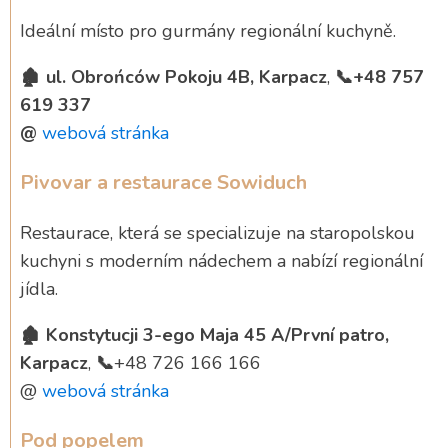
Ideální místo pro gurmány regionální kuchyně.
🏚️ ul. Obrońców Pokoju 4B, Karpacz
,
📞+48 757
619 337
@
webová stránka
Pivovar a restaurace Sowiduch
Restaurace, která se specializuje na staropolskou
kuchyni s moderním nádechem a nabízí regionální
jídla.
🏚️ Konstytucji 3-ego Maja 45 A/První patro,
Karpacz
,
📞
+48 726 166 166
@
webová stránka
Pod popelem