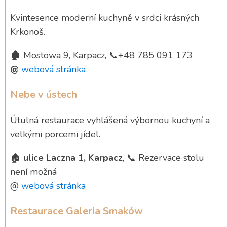
Kvintesence moderní kuchyně v srdci krásných
Krkonoš.
🏚️
Mostowa 9, Karpacz, 📞+48 785 091 173
@
webová stránka
Nebe v ústech
Útulná restaurace vyhlášená výbornou kuchyní a
velkými porcemi jídel.
🏚️
ulice Laczna 1, Karpacz
, 📞 Rezervace stolu
není možná
@
webová stránka
Restaurace Galeria Smaków