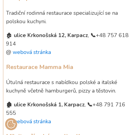
Tradiční rodinná restaurace specializující se na
polskou kuchyni.
🏚️
ulice Krkonošská 12, Karpacz
,
📞
+48 757 618
914
@
webová stránka
Restaurace Mamma Mia
Útulná restaurace s nabídkou polské a italské
kuchyně včetně hamburgerů, pizzy a těstovin.
🏚️
ulice Krkonošská 1, Karpacz
,
📞
+48 791 716
555
@
webová stránka