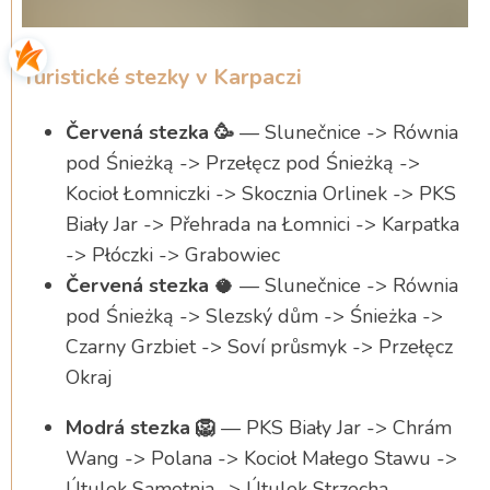
Turistické stezky v Karpaczi
Červená stezka 🥳
— Slunečnice -> Równia
pod Śnieżką -> Przełęcz pod Śnieżką ->
Kocioł Łomniczki -> Skocznia Orlinek -> PKS
Biały Jar -> Přehrada na Łomnici -> Karpatka
-> Płóczki -> Grabowiec
Červená stezka
🥥 — Slunečnice -> Równia
pod Śnieżką -> Slezský dům -> Śnieżka ->
Czarny Grzbiet -> Soví průsmyk -> Przełęcz
Okraj
Modrá stezka 🦁
— PKS Biały Jar -> Chrám
Wang -> Polana -> Kocioł Małego Stawu ->
Útulek Samotnia -> Útulek Strzecha