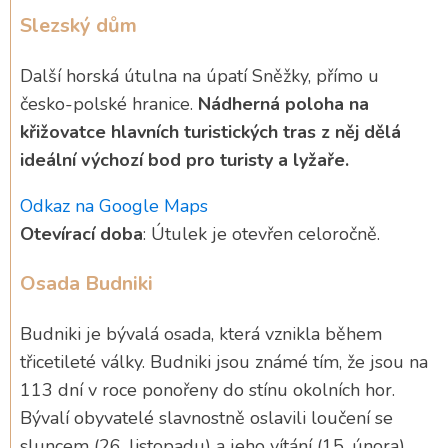
Slezský dům
Další horská útulna na úpatí Sněžky, přímo u
česko-polské hranice.
Nádherná poloha na
křižovatce hlavních turistických tras z něj dělá
ideální výchozí bod pro turisty a lyžaře.
Odkaz na Google Maps
Otevírací doba
: Útulek je otevřen celoročně.
Osada Budniki
Budniki je bývalá osada, která vznikla během
třicetileté války. Budniki jsou známé tím, že jsou na
113 dní v roce ponořeny do stínu okolních hor.
Bývalí obyvatelé slavnostně oslavili loučení se
sluncem (26. listopadu) a jeho vítání (15. února).