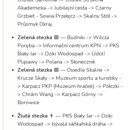
Akademicka -> Jubilejní cesta -> Czarny
Grzbiet - Sowia Przełęcz -> Skalny Stół ->
Průsmyk Okraj
Zelená stezka
🟩 — Budniki -> Wilcza
Poręba -> Informační centrum KPN -> PKS
Biały Jar -> Dziki Wodospad -> Údolí
Pląsawy -> Polana -> Słonecznik
Zelená stezka
🟩 — Osiedle Skalne ->
Krucze Skały -> Muzeum sportu a turistiky -
> Karpacz PKP (Muzeum hraček) -> Półczki -
> Chrám Wang -> Karpacz Górny ->
Borowice
Žlutá stezka
👨 — PKS Biały Jar -> Dziki
Wodospad -> bývalá sáňkařská dráha ->