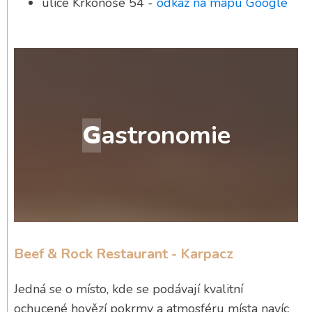
ulice Krkonoše 54 -
odkaz na mapu Google
G
astronomie
Beef & Rock Restaurant - Karpacz
Jedná se o místo, kde se podávají kvalitní
ochucené hovězí pokrmy a atmosféru místa navíc