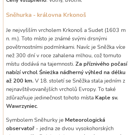
Ceny vstupného
: Volný, uvolnit
Sněhurka - královna Krkonoš
Je nejvyšším vrcholem Krkonoš a Sudet (1603 m
n. m.). Toto místo je známé svými drsnými
povětrnostními podmínkami. Navíc je Sněžka více
než 300 dní v roce zahalena mlhou, což tomuto
místu dodává na tajemnosti.
Za příznivého počasí
nabízí vrchol Śnieżka nádherný výhled na délku
až 200 km.
V 18. století se Sněžka stala jedním z
nejnavštěvovanějších vrcholů Evropy. To také
zdůrazňuje jedinečnost tohoto místa
Kaple sv.
Wawrzyniec
.
Symbolem Sněhurky je
Meteorologická
observatoř
- jedna ze dvou vysokohorských