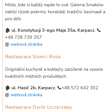
Místo, kde si každý najde to své. Galeria Smaków
nabízí různé pokrmy: horalské, tradiční, bezmasé a
pro děti.
🏚️ ul. Konstytucji 3-ego Maja 35a, Karpacz
,
📞
+48 728 739 257
@
webová stránka
Restaurace Szum i Rosa
Originální kuchyně a koktejly založené na vysoce
kvalitních místních produktech.
🏚️ ul. Hasič 2b, Karpacz
,
📞
+48 572 642 302
@
webová stránka
Restaurace Dwór Liczyrzepy