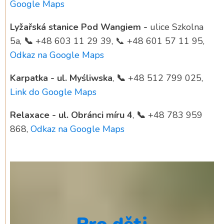
Google Maps
Lyžařská stanice Pod Wangiem -
ulice Szkolna
5a,
📞
+48 603 11 29 39, 📞 +48 601 57 11 95,
Odkaz na Google Maps
Karpatka - ul. Myśliwska
,
📞
+48 512 799 025,
Lin
k do Google Maps
Relaxace - ul. Obránci míru 4
,
📞
+48 783 959
868,
Odkaz na Google Maps