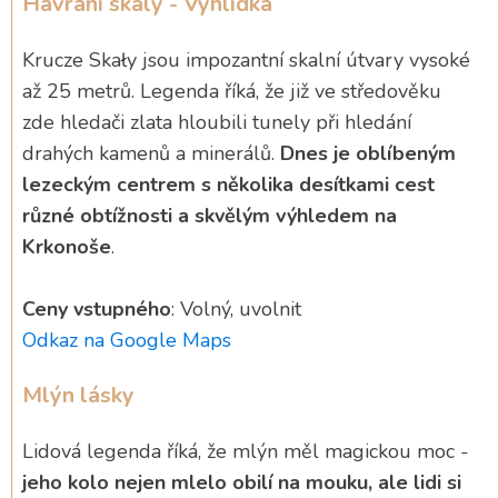
Havraní skály - Vyhlídka
Krucze Skały jsou impozantní skalní útvary vysoké
až 25 metrů. Legenda říká, že již ve středověku
zde hledači zlata hloubili tunely při hledání
drahých kamenů a minerálů.
Dnes je oblíbeným
lezeckým centrem s několika desítkami cest
různé obtížnosti a skvělým výhledem na
Krkonoše
.
Ceny vstupného
: Volný, uvolnit
Odkaz na Google Maps
Mlýn lásky
Lidová legenda říká, že mlýn měl magickou moc -
jeho kolo nejen mlelo obilí na mouku, ale lidi si