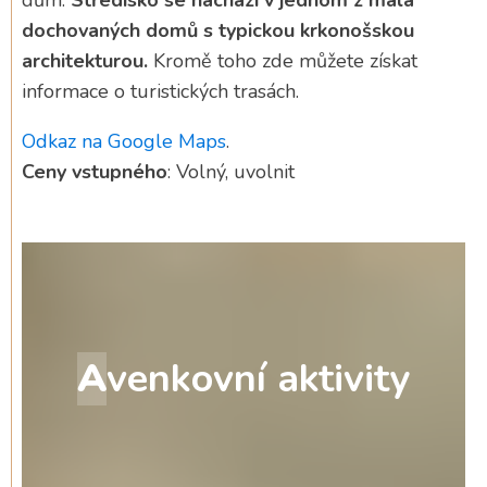
dům.
Středisko se nachází v jednom z mála
dochovaných domů s typickou krkonošskou
architekturou.
Kromě toho zde můžete získat
informace o turistických trasách.
Odkaz na Google Maps
.
Ceny vstupného
: Volný, uvolnit
A
venkovní aktivity