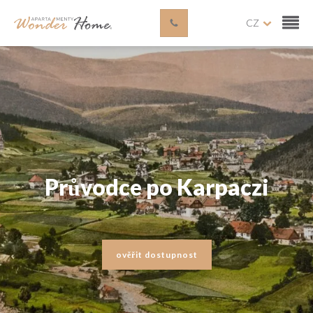
CZ
Průvodce po Karpaczi
ověřit dostupnost