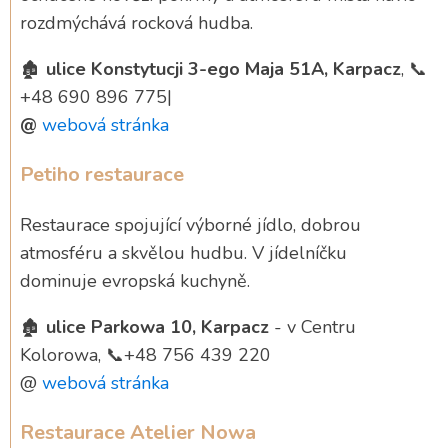
rozdmýchává rocková hudba.
🏚️
ulice Konstytucji 3-ego Maja 51A, Karpacz
, 📞
+48 690 896 775|
@
webová stránka
Petiho restaurace
Restaurace spojující výborné jídlo, dobrou
atmosféru a skvělou hudbu. V jídelníčku
dominuje evropská kuchyně.
🏚️
ulice Parkowa 10, Karpacz
- v Centru
Kolorowa, 📞+48 756 439 220
@
webová stránka
Restaurace Atelier Nowa