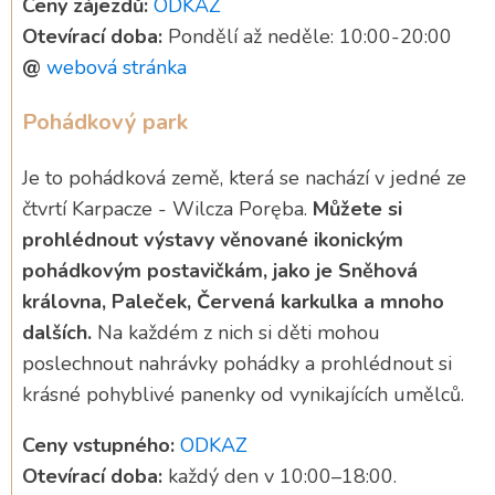
Ceny zájezdů:
ODKAZ
Otevírací doba:
Pondělí až neděle: 10:00-20:00
@
webová stránka
Pohádkový park
Je to pohádková země, která se nachází v jedné ze
čtvrtí Karpacze - Wilcza Poręba.
Můžete si
prohlédnout výstavy věnované ikonickým
pohádkovým postavičkám, jako je Sněhová
královna, Paleček, Červená karkulka a mnoho
dalších.
Na každém z nich si děti mohou
poslechnout nahrávky pohádky a prohlédnout si
krásné pohyblivé panenky od vynikajících umělců.
Ceny vstupného:
ODKAZ
Otevírací doba:
každý den v 10:00–18:00.