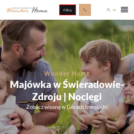
PL
Filtry
Wonder Home
Majówka w Świeradowie-
Zdroju | Noclegi
Zobacz wiosnę w Górach Izerskich!