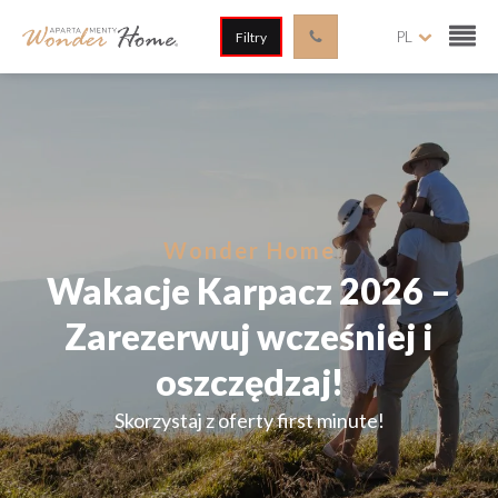
PL
Filtry
Wonder Home
Wakacje Karpacz 2026 –
Zarezerwuj wcześniej i
oszczędzaj!
Skorzystaj z oferty first minute!